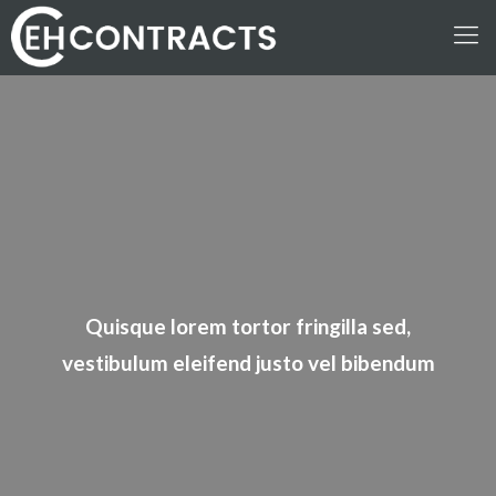
Quisque lorem tortor fringilla sed,
vestibulum eleifend justo vel bibendum