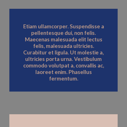
Etiam ullamcorper. Suspendisse a
pellentesque dui, non felis.
Maecenas malesuada elit lectus
felis, malesuada ultricies.
Curabitur et ligula. Ut molestie a,
ultricies porta urna. Vestibulum
commodo volutpat a, convallis ac,
laoreet enim. Phasellus
fermentum.